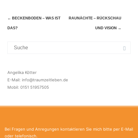
Navigation
←
BECKENBODEN – WAS IST
RAUNÄCHTE – RÜCKSCHAU
(Beiträge)
DAS?
UND VISION
→
Suchergebnis
für:
Angelika Kötter
E-Mail:
info@traumzeitleben.de
Mobil: 0151 51957505
Bei Fragen und Anregungen kontaktieren Sie mich bitte per E-Mail
oder telefonisch.