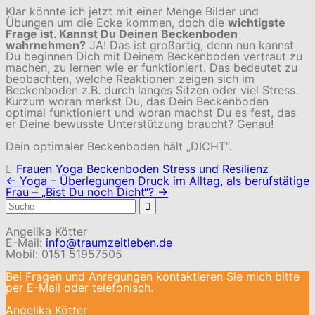
Klar könnte ich jetzt mit einer Menge Bilder und
Übungen um die Ecke kommen, doch die
wichtigste
Frage ist. Kannst Du Deinen Beckenboden
wahrnehmen?
JA! Das ist großartig, denn nun kannst
Du beginnen Dich mit Deinem Beckenboden vertraut zu
machen, zu lernen wie er funktioniert. Das bedeutet zu
beobachten, welche Reaktionen zeigen sich im
Beckenboden z.B. durch langes Sitzen oder viel Stress.
Kurzum woran merkst Du, das Dein Beckenboden
optimal funktioniert und woran machst Du es fest, das
er Deine bewusste Unterstützung braucht? Genau!
Dein optimaler Beckenboden hält „DICHT“.
Frauen Yoga Beckenboden Stress und Resilienz
Navigation
←
Yoga – Überlegungen
Druck im Alltag, als berufstätige
(Beiträge)
Frau – „Bist Du noch Dicht“?
→
Suchergebnis
für:
Angelika Kötter
E-Mail:
info@traumzeitleben.de
Mobil: 0151 51957505
Bei Fragen und Anregungen kontaktieren Sie mich bitte
per E-Mail oder telefonisch.
Angelika Kötter