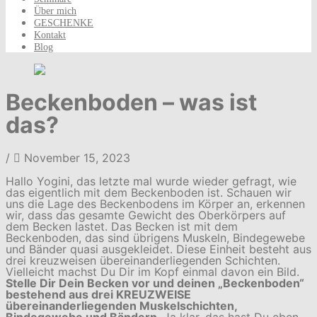
Über mich
GESCHENKE
Kontakt
Blog
Beckenboden – was ist
das?
/
November 15, 2023
Hallo Yogini, das letzte mal wurde wieder gefragt, wie
das eigentlich mit dem Beckenboden ist. Schauen wir
uns die Lage des Beckenbodens im Körper an, erkennen
wir, dass das gesamte Gewicht des Oberkörpers auf
dem Becken lastet. Das Becken ist mit dem
Beckenboden, das sind übrigens Muskeln, Bindegewebe
und Bänder quasi ausgekleidet. Diese Einheit besteht aus
drei kreuzweisen übereinanderliegenden Schichten.
Vielleicht machst Du Dir im Kopf einmal davon ein Bild.
Stelle Dir Dein Becken vor und deinen „Beckenboden“
bestehend aus drei KREUZWEISE
übereinanderliegenden Muskelschichten,
Bindegewebe und Bändern
. Ja klar, das hast Du eben