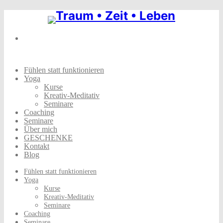
Skip
to
content
Fühlen statt funktionieren
Yoga
Kurse
Kreativ-Meditativ
Seminare
Coaching
Seminare
Über mich
GESCHENKE
Kontakt
Blog
Fühlen statt funktionieren
Yoga
Kurse
Kreativ-Meditativ
Seminare
Coaching
Seminare