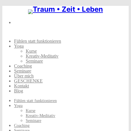
Skip
to
content
Fühlen statt funktionieren
Yoga
Kurse
Kreativ-Meditativ
Seminare
Coaching
Seminare
Über mich
GESCHENKE
Kontakt
Blog
Fühlen statt funktionieren
Yoga
Kurse
Kreativ-Meditativ
Seminare
Coaching
Seminare