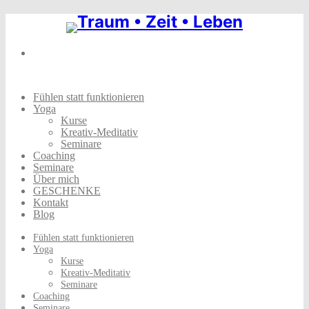
Skip
to
content
Fühlen statt funktionieren
Yoga
Kurse
Kreativ-Meditativ
Seminare
Coaching
Seminare
Über mich
GESCHENKE
Kontakt
Blog
Fühlen statt funktionieren
Yoga
Kurse
Kreativ-Meditativ
Seminare
Coaching
Seminare