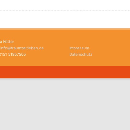
a Kötter
:
info@traumzeitleben.de
Impressum
 0151 51957505
Datenschutz